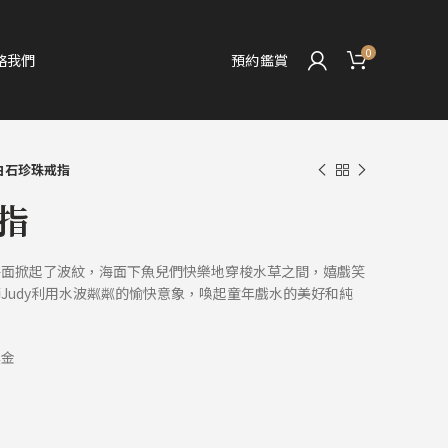
0
絡我們
預約鑑賞
白石珍珠戒指
指
海面掀起了波紋，海面下魚兒們快樂地穿梭水草之間，嬉戲笑
Judy利用水波粼粼的愉快意象，喚起童年戲水的美好和純
黑金