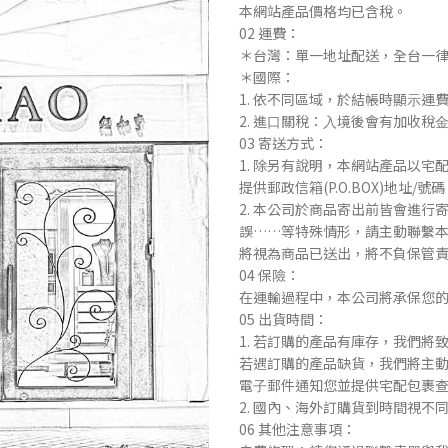
本網站產品價格均已含稅。
02 運費：
＊台灣：單⼀地址配送，全台⼀
＊國際：
1. 依不同區域，於結帳時顯⽰運
2. 進⼝關稅：⼊境後會有加收
03 寄送⽅式：
1. 除另有說明，本網站產品以
提供郵政信箱(P.O.BOX)地址/號
2. 本公司於商品寄出前皆會進
誤……等特殊情形，請主動聯繫本
將視為商品已送出，將不負保管
04 保險：
在運輸過程中，本公司將承保您
05 出貨時間：
1. 若訂購的產品有庫存，我們將
若遇訂購的產品缺貨，我們將主
電⼦郵件通知您並提供宅配包裹
2. 國內、海外訂購貨到時間視
06 其他注意事項：