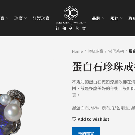
珠寶
珠寶
訂製珠寶
品牌
服務
聯
Home
頂級珠寶
當代系列
蛋
蛋白石珍珠戒
不規則的蛋白石宛如涼風吹拂在
鬧，該是多麼美好的午後。設計師
真。
黑蛋白石, 珍珠, 鑽石, 彩色剛玉, 
Add to wishlist
預約鑑賞