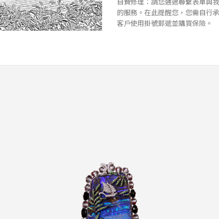
⾃費修理：請您通過聯繫表單與
的服務。在此提醒您，您需⾃⾏
客⼾使⽤掛號郵遞並購買保險。