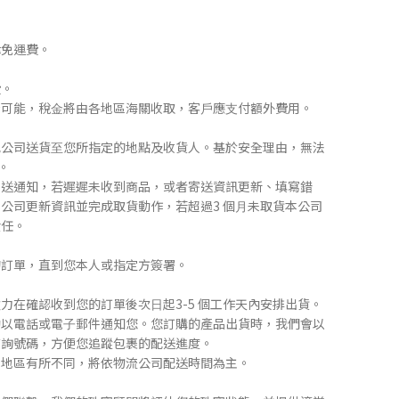
律免運費。
費。
稅⾦可能，稅⾦將由各地區海關收取，客⼾應⽀付額外費⽤。
宅配公司送貨⾄您所指定的地點及收貨⼈。基於安全理由，無法
碼。
⾏寄送通知，若遲遲未收到商品，或者寄送資訊更新、填寫錯
公司更新資訊並完成取貨動作，若超過3 個⽉未取貨本公司
責任。
的訂單，直到您本⼈或指定⽅簽署。
致⼒在確認收到您的訂單後次⽇起3-5 個⼯作天內安排出貨。
動以電話或電⼦郵件通知您。您訂購的產品出貨時，我們會以
查詢號碼，⽅便您追蹤包裹的配送進度。
不同地區有所不同，將依物流公司配送時間為主。