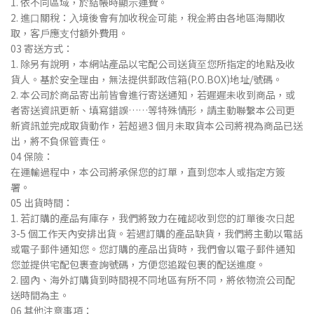
1. 依不同區域，於結帳時顯⽰運費。
2. 進⼝關稅：⼊境後會有加收稅⾦可能，稅⾦將由各地區海關收
取，客⼾應⽀付額外費⽤。
03 寄送⽅式：
1. 除另有說明，本網站產品以宅配公司送貨⾄您所指定的地點及收
貨⼈。基於安全理由，無法提供郵政信箱(P.O.BOX)地址/號碼。
2. 本公司於商品寄出前皆會進⾏寄送通知，若遲遲未收到商品，或
者寄送資訊更新、填寫錯誤……等特殊情形，請主動聯繫本公司更
新資訊並完成取貨動作，若超過3 個⽉未取貨本公司將視為商品已送
出，將不負保管責任。
04 保險：
在運輸過程中，本公司將承保您的訂單，直到您本⼈或指定⽅簽
署。
05 出貨時間：
1. 若訂購的產品有庫存，我們將致⼒在確認收到您的訂單後次⽇起
3-5 個⼯作天內安排出貨。若遇訂購的產品缺貨，我們將主動以電話
或電⼦郵件通知您。您訂購的產品出貨時，我們會以電⼦郵件通知
您並提供宅配包裹查詢號碼，⽅便您追蹤包裹的配送進度。
2. 國內、海外訂購貨到時間視不同地區有所不同，將依物流公司配
送時間為主。
06 其他注意事項：