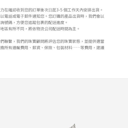
致⼒在確認收到您的訂單後次⽇起3-5 個⼯作天內安排出貨。
動以電話或電⼦郵件通知您。您訂購的產品出貨時，我們會以
查詢號碼，⽅便您追蹤包裹的配送進度。
不同地區有所不同，將依物流公司配送時間為主。
我們聯繫，我們的珠寶顧問將評估您的珠寶狀態，並提供適當
承擔所有運輸費⽤、郵資、保險、包裝材料……等費⽤，建議