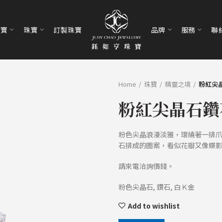
珠寶
珠寶
訂製珠寶
品牌
服務
聯
Home
珠寶
精靈之境
粉紅尖
粉紅尖晶石鑽
粉色尖晶浪漫淡雅，環繞著一排
石排成的圖案，看似花瓣又像蝶
請來電洽詢價錢。
粉色尖晶石, 鑽石, 白Ｋ金
Add to wishlist