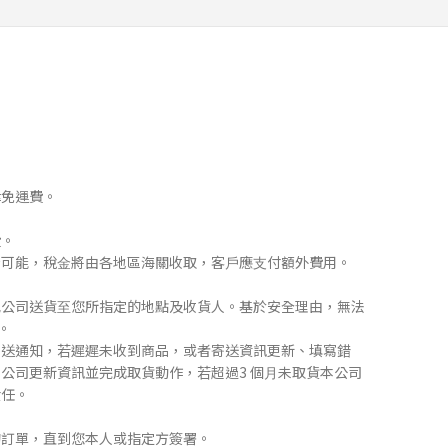
律免運費。
費。
稅⾦可能，稅⾦將由各地區海關收取，客⼾應⽀付額外費⽤。
宅配公司送貨⾄您所指定的地點及收貨⼈。基於安全理由，無法
碼。
⾏寄送通知，若遲遲未收到商品，或者寄送資訊更新、填寫錯
公司更新資訊並完成取貨動作，若超過3 個⽉未取貨本公司
責任。
的訂單，直到您本⼈或指定⽅簽署。