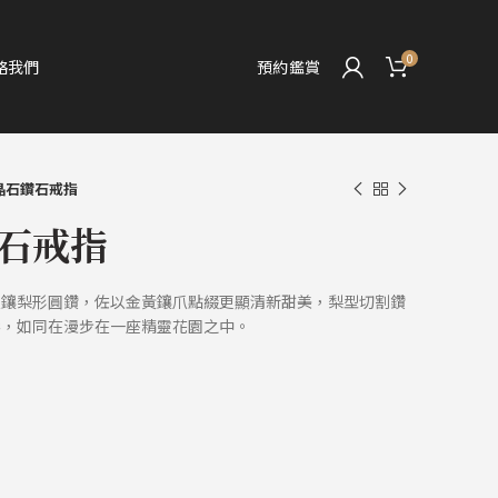
0
絡我們
預約鑑賞
晶石鑽石戒指
石戒指
爪鑲梨形圓鑽，佐以金黃鑲爪點綴更顯清新甜美，梨型切割鑽
影，如同在漫步在一座精靈花園之中。