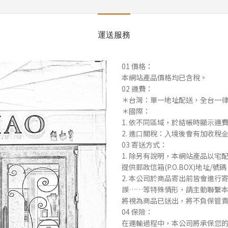
運送服務
01 價格：
本網站產品價格均已含稅。
02 運費：
＊台灣：單⼀地址配送，全台⼀
＊國際：
1. 依不同區域，於結帳時顯⽰運
2. 進⼝關稅：⼊境後會有加收
03 寄送⽅式：
1. 除另有說明，本網站產品以
提供郵政信箱(P.O.BOX)地址/號
2. 本公司於商品寄出前皆會進
誤……等特殊情形，請主動聯繫本
將視為商品已送出，將不負保管
04 保險：
在運輸過程中，本公司將承保您