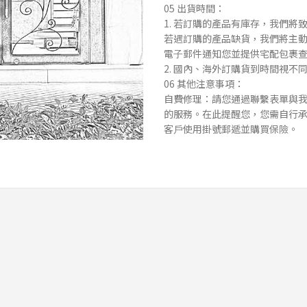
05 出貨時間：
1. 若訂購的產品有庫存，我們將
若遇訂購的產品缺貨，我們將主
電⼦郵件通知您並提供宅配包裹
2. 國內、海外訂購貨到時間視
06 其他注意事項：
⾃費修理：請您通過聯繫表單與
的服務。在此提醒您，您需⾃⾏
客⼾使⽤掛號郵遞並購買保險。