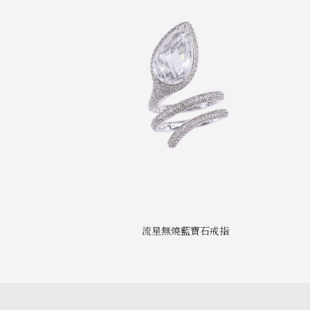
流星無燒藍寶石戒指