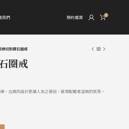
0
絡我們
預約鑑賞
母綠切割鑽石圈戒
石圈戒
光輝，古典的設計更讓人為之著迷，展現配戴者溫婉的氣質。