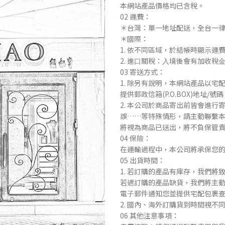
本網站產品價格均已含稅。
02 運費：
＊台灣：單⼀地址配送，全台⼀
＊國際：
1. 依不同區域，於結帳時顯⽰運
2. 進⼝關稅：⼊境後會有加收
03 寄送⽅式：
1. 除另有說明，本網站產品以
提供郵政信箱(P.O.BOX)地址/號
2. 本公司於商品寄出前皆會進
誤……等特殊情形，請主動聯繫本
將視為商品已送出，將不負保管
04 保險：
在運輸過程中，本公司將承保您
05 出貨時間：
1. 若訂購的產品有庫存，我們將
若遇訂購的產品缺貨，我們將主
電⼦郵件通知您並提供宅配包裹
2. 國內、海外訂購貨到時間視
06 其他注意事項：