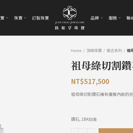
珠寶
珠寶
訂製珠寶
品牌
服務
聯
Home
頂級珠寶
復古系列
祖
祖母綠切割鑽
NT$
517,500
祖母綠切割鑽石擁有優雅內斂的
鑽石, 18K白金
祖母綠切割鑽石圈戒 quantity