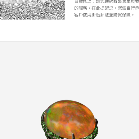
⾃費修理：請您通過聯繫表單與
的服務。在此提醒您，您需⾃⾏
客⼾使⽤掛號郵遞並購買保險。