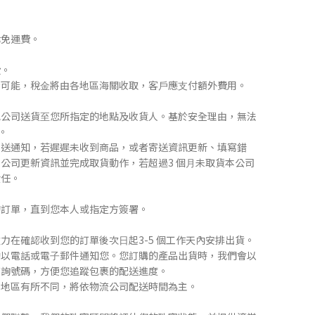
律免運費。
費。
稅⾦可能，稅⾦將由各地區海關收取，客⼾應⽀付額外費⽤。
宅配公司送貨⾄您所指定的地點及收貨⼈。基於安全理由，無法
碼。
⾏寄送通知，若遲遲未收到商品，或者寄送資訊更新、填寫錯
公司更新資訊並完成取貨動作，若超過3 個⽉未取貨本公司
責任。
的訂單，直到您本⼈或指定⽅簽署。
致⼒在確認收到您的訂單後次⽇起3-5 個⼯作天內安排出貨。
動以電話或電⼦郵件通知您。您訂購的產品出貨時，我們會以
查詢號碼，⽅便您追蹤包裹的配送進度。
不同地區有所不同，將依物流公司配送時間為主。