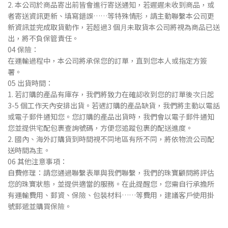
2. 本公司於商品寄出前皆會進⾏寄送通知，若遲遲未收到商品，或
者寄送資訊更新、填寫錯誤……等特殊情形，請主動聯繫本公司更
新資訊並完成取貨動作，若超過3 個⽉未取貨本公司將視為商品已送
出，將不負保管責任。
04 保險：
在運輸過程中，本公司將承保您的訂單，直到您本⼈或指定⽅簽
署。
05 出貨時間：
1. 若訂購的產品有庫存，我們將致⼒在確認收到您的訂單後次⽇起
3-5 個⼯作天內安排出貨。若遇訂購的產品缺貨，我們將主動以電話
或電⼦郵件通知您。您訂購的產品出貨時，我們會以電⼦郵件通知
您並提供宅配包裹查詢號碼，⽅便您追蹤包裹的配送進度。
2. 國內、海外訂購貨到時間視不同地區有所不同，將依物流公司配
送時間為主。
06 其他注意事項：
⾃費修理：請您通過聯繫表單與我們聯繫，我們的珠寶顧問將評估
您的珠寶狀態，並提供適當的服務。在此提醒您，您需⾃⾏承擔所
有運輸費⽤、郵資、保險、包裝材料……等費⽤，建議客⼾使⽤掛
號郵遞並購買保險。