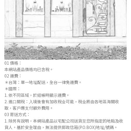
01 價格：
本網站產品價格均已含稅。
02 運費：
＊台灣：單⼀地址配送，全台⼀律免運費。
＊國際：
1. 依不同區域，於結帳時顯⽰運費。
2. 進⼝關稅：⼊境後會有加收稅⾦可能，稅⾦將由各地區海關收
取，客⼾應⽀付額外費⽤。
03 寄送⽅式：
1. 除另有說明，本網站產品以宅配公司送貨⾄您所指定的地點及收
貨⼈。基於安全理由，無法提供郵政信箱(P.O.BOX)地址/號碼。