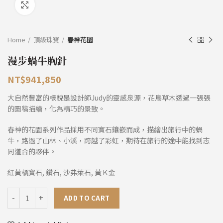
Click to enlarge
Home
頂級珠寶
春神花園
漫步蝸牛胸針
NT$
941,850
大自然豐富的樣貌是設計師Judy的靈感泉源，花鳥草木透過一張張
的圖稿描繪，化為精巧的景致。
春神的花園系列作品採用不同寶石鑲嵌而成，描繪出旅行中的蝸
牛，路過了山林、小溪，跨越了彩虹，期待在旅行的途中能找到志
同道合的夥伴。
紅黃橘寶石, 鑽石, 沙弗萊石, 黃Ｋ金
漫步蝸牛胸針 quantity
ADD TO CART