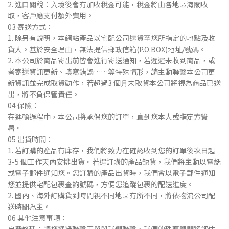
2. 進⼝關稅：⼊境後會有加收稅⾦可能，稅⾦將由各地區海關收
取，客⼾應⽀付額外費⽤。
03 寄送⽅式：
1. 除另有說明，本網站產品以宅配公司送貨⾄您所指定的地點及收
貨⼈。基於安全理由，無法提供郵政信箱(P.O.BOX)地址/號碼。
2. 本公司於商品寄出前皆會進⾏寄送通知，若遲遲未收到商品，或
者寄送資訊更新、填寫錯誤……等特殊情形，請主動聯繫本公司更
新資訊並完成取貨動作，若超過3 個⽉未取貨本公司將視為商品已送
出，將不負保管責任。
04 保險：
在運輸過程中，本公司將承保您的訂單，直到您本⼈或指定⽅簽
署。
05 出貨時間：
1. 若訂購的產品有庫存，我們將致⼒在確認收到您的訂單後次⽇起
3-5 個⼯作天內安排出貨。若遇訂購的產品缺貨，我們將主動以電話
或電⼦郵件通知您。您訂購的產品出貨時，我們會以電⼦郵件通知
您並提供宅配包裹查詢號碼，⽅便您追蹤包裹的配送進度。
2. 國內、海外訂購貨到時間視不同地區有所不同，將依物流公司配
送時間為主。
06 其他注意事項：
⾃費修理：請您通過聯繫表單與我們聯繫，我們的珠寶顧問將評估