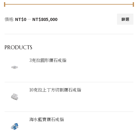
價格:
NT$0
—
NT$805,000
篩選
最
最
低
高
價
價
格
格
PRODUCTS
3克拉圓形鑽石戒指
10克拉上丁方切割鑽石戒指
海水藍寶鑽石戒指