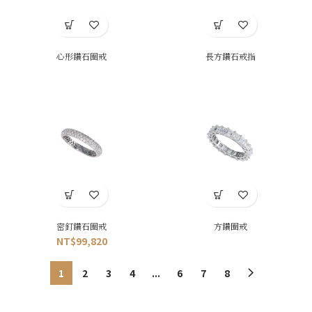
心形鑽石圈戒
長方鑽石戒指
密釘鑽石圈戒
方鑽圈戒
NT$
99,820
1
2
3
4
...
6
7
8