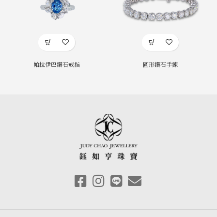
帕拉伊巴鑽石戒指
圓形鑽石手鍊