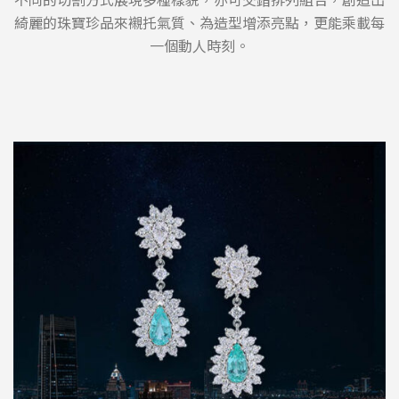
綺麗的珠寶珍品來襯托氣質、為造型增添亮點，更能乘載每
一個動人時刻。