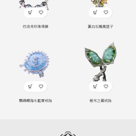
巴洛克珍珠項鍊
蛋白石鳳凰墜子
鸚鵡螺海水藍寶戒指
極光之翼戒指