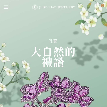
0
珠寶
大自然的
禮讚