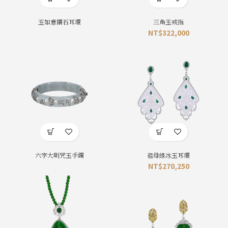
玉如意鑽石耳環
三角玉戒指
NT$
322,000
六字大明咒玉手鐲
祖母綠冰玉耳環
NT$
270,250