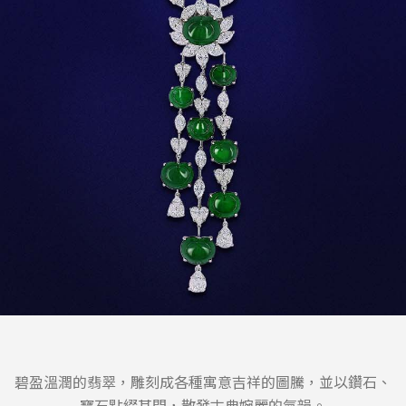
碧盈溫潤的翡翠，雕刻成各種寓意吉祥的圖騰，並以鑽石、
寶石點綴其間，散發古典婉麗的氣韻。