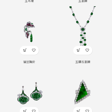
玉耳環
玉套鍊
福豆胸針
玉鑽石套鍊