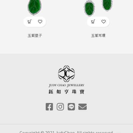
玉葉墜子
玉葉耳環
Copyright © 2021 JudyChao. All rights reserved.